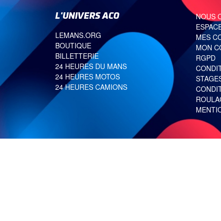
L'UNIVERS ACO
NOUS 
ESPACE
LEMANS.ORG
MES C
BOUTIQUE
MON C
BILLETTERIE
RGPD
24 HEURES DU MANS
CONDI
24 HEURES MOTOS
STAGE
24 HEURES CAMIONS
CONDI
ROULA
MENTI