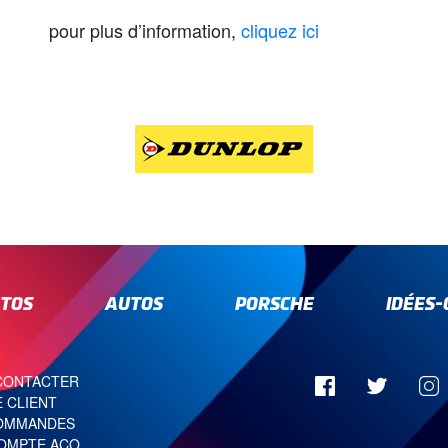
pour plus d’information,
cli
quez ici
TOS
AUTOS
PORSCHE
IDÉES
CONTACTER
 CLIENT
OMMANDES
OMPTE ACO