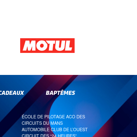
-CADEAUX
BAPTÊMES
ÉCOLE DE PILOTAGE ACO DES
CIRCUITS DU MANS
AUTOMOBILE CLUB DE L’OUEST
CIRCUIT DES “24 HEURES”