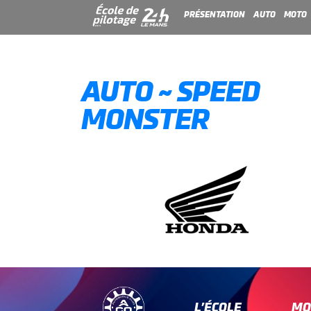
PRÉSENTATION
AUTO
MOTO
AUTO ~ SPEED
MONSTER
L’ÉCOLE
MO